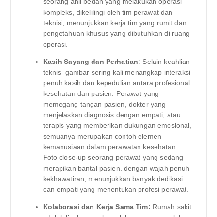
seorang ahli bedah yang melakukan operasi
kompleks, dikelilingi oleh tim perawat dan
teknisi, menunjukkan kerja tim yang rumit dan
pengetahuan khusus yang dibutuhkan di ruang
operasi.
Kasih Sayang dan Perhatian:
Selain keahlian
teknis, gambar sering kali menangkap interaksi
penuh kasih dan kepedulian antara profesional
kesehatan dan pasien. Perawat yang
memegang tangan pasien, dokter yang
menjelaskan diagnosis dengan empati, atau
terapis yang memberikan dukungan emosional,
semuanya merupakan contoh elemen
kemanusiaan dalam perawatan kesehatan.
Foto close-up seorang perawat yang sedang
merapikan bantal pasien, dengan wajah penuh
kekhawatiran, menunjukkan banyak dedikasi
dan empati yang menentukan profesi perawat.
Kolaborasi dan Kerja Sama Tim:
Rumah sakit