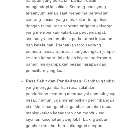
harapan yang bertahan bahkan dalam
menghadapi kesulitan. Seorang anak yang
tersenyum lemah saat menerima perawatan,
seorang pasien yang melakukan terapi fisik
dengan tekad, atau seorang anggota keluarga
yang memberikan kata-kata penyemangat,
semuanya berkontribusi pada narasi kekuatan
dan ketekunan. Perhatikan foto seorang
pemuda, pasca operasi, mengacungkan jempol
ke arah kamera. Ini adalah isyarat sederhana,
namun menyampaikan pesan harapan dan
pemulihan yang kuat.
Rasa Sakit dan Penderitaan:
Gambar-gambar
yang menggambarkan rasa sakit dan
penderitaan memang mempunyai dampak yang
besar, namun juga menimbulkan pertimbangan
etis. Meskipun gambar-gambar tersebut dapat
meningkatkan kesadaran dan mendukung
layanan kesehatan yang lebih baik, gambar-
gambar tersebut harus ditangani dengan