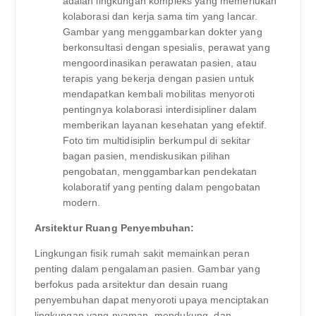
adalah lingkungan kompleks yang memerlukan
kolaborasi dan kerja sama tim yang lancar.
Gambar yang menggambarkan dokter yang
berkonsultasi dengan spesialis, perawat yang
mengoordinasikan perawatan pasien, atau
terapis yang bekerja dengan pasien untuk
mendapatkan kembali mobilitas menyoroti
pentingnya kolaborasi interdisipliner dalam
memberikan layanan kesehatan yang efektif.
Foto tim multidisiplin berkumpul di sekitar
bagan pasien, mendiskusikan pilihan
pengobatan, menggambarkan pendekatan
kolaboratif yang penting dalam pengobatan
modern.
Arsitektur Ruang Penyembuhan:
Lingkungan fisik rumah sakit memainkan peran
penting dalam pengalaman pasien. Gambar yang
berfokus pada arsitektur dan desain ruang
penyembuhan dapat menyoroti upaya menciptakan
lingkungan yang nyaman, mendukung, dan