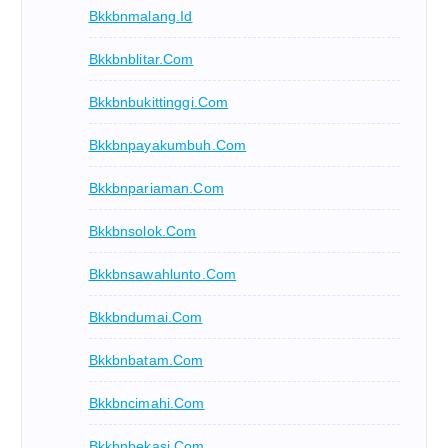
Bkkbnmalang.id
Bkkbnblitar.com
Bkkbnbukittinggi.com
Bkkbnpayakumbuh.com
Bkkbnpariaman.com
Bkkbnsolok.com
Bkkbnsawahlunto.com
Bkkbndumai.com
Bkkbnbatam.com
Bkkbncimahi.com
Bkkbnbekasi.com