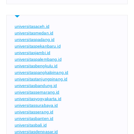
universitasaceh.id
universitasmedan.id
universitaspadang.id
universitaspekanbaru.id
universitasjambi.id
universitaspalembang.id
universitasbengkulu.id
universitaspangkalpinang.id
universitastanjungpinang.id
universitasbandung.id
universitassemarang.id
universitasyogyakarta.id
universitassurabaya.id
universitasserang.id
universitasbanten.id
universitasbali.id
universitasdenpasar.id