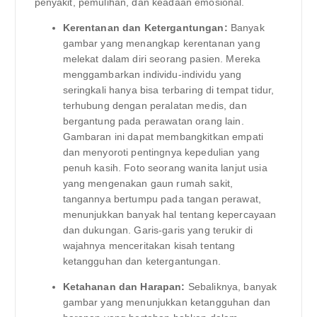
penyakit, pemulihan, dan keadaan emosional.
Kerentanan dan Ketergantungan:
Banyak
gambar yang menangkap kerentanan yang
melekat dalam diri seorang pasien. Mereka
menggambarkan individu-individu yang
seringkali hanya bisa terbaring di tempat tidur,
terhubung dengan peralatan medis, dan
bergantung pada perawatan orang lain.
Gambaran ini dapat membangkitkan empati
dan menyoroti pentingnya kepedulian yang
penuh kasih. Foto seorang wanita lanjut usia
yang mengenakan gaun rumah sakit,
tangannya bertumpu pada tangan perawat,
menunjukkan banyak hal tentang kepercayaan
dan dukungan. Garis-garis yang terukir di
wajahnya menceritakan kisah tentang
ketangguhan dan ketergantungan.
Ketahanan dan Harapan:
Sebaliknya, banyak
gambar yang menunjukkan ketangguhan dan