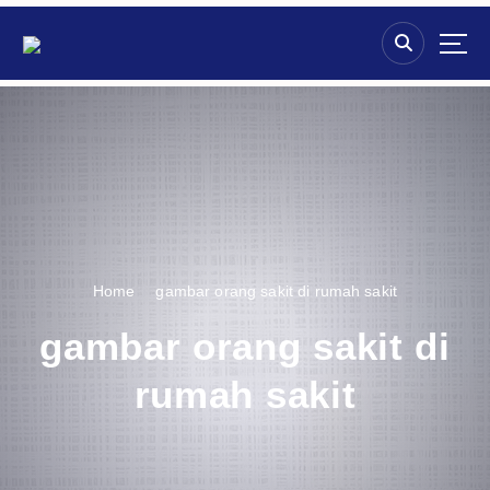
S
k
i
p
t
o
c
o
n
t
e
n
Home
gambar orang sakit di rumah sakit
t
gambar orang sakit di
rumah sakit