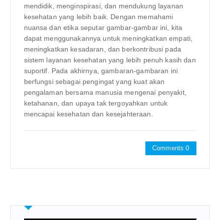
mendidik, menginspirasi, dan mendukung layanan
kesehatan yang lebih baik. Dengan memahami
nuansa dan etika seputar gambar-gambar ini, kita
dapat menggunakannya untuk meningkatkan empati,
meningkatkan kesadaran, dan berkontribusi pada
sistem layanan kesehatan yang lebih penuh kasih dan
suportif. Pada akhirnya, gambaran-gambaran ini
berfungsi sebagai pengingat yang kuat akan
pengalaman bersama manusia mengenai penyakit,
ketahanan, dan upaya tak tergoyahkan untuk
mencapai kesehatan dan kesejahteraan.
Comments 0