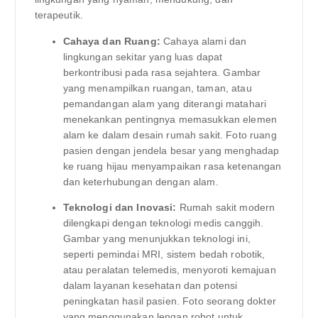
terapeutik.
Cahaya dan Ruang:
Cahaya alami dan
lingkungan sekitar yang luas dapat
berkontribusi pada rasa sejahtera. Gambar
yang menampilkan ruangan, taman, atau
pemandangan alam yang diterangi matahari
menekankan pentingnya memasukkan elemen
alam ke dalam desain rumah sakit. Foto ruang
pasien dengan jendela besar yang menghadap
ke ruang hijau menyampaikan rasa ketenangan
dan keterhubungan dengan alam.
Teknologi dan Inovasi:
Rumah sakit modern
dilengkapi dengan teknologi medis canggih.
Gambar yang menunjukkan teknologi ini,
seperti pemindai MRI, sistem bedah robotik,
atau peralatan telemedis, menyoroti kemajuan
dalam layanan kesehatan dan potensi
peningkatan hasil pasien. Foto seorang dokter
yang menggunakan lengan robot untuk