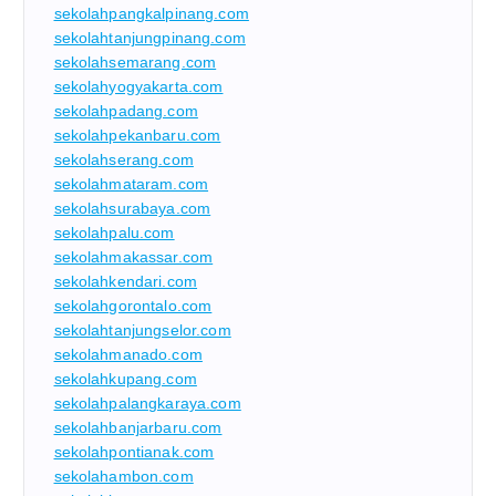
sekolahpangkalpinang.com
sekolahtanjungpinang.com
sekolahsemarang.com
sekolahyogyakarta.com
sekolahpadang.com
sekolahpekanbaru.com
sekolahserang.com
sekolahmataram.com
sekolahsurabaya.com
sekolahpalu.com
sekolahmakassar.com
sekolahkendari.com
sekolahgorontalo.com
sekolahtanjungselor.com
sekolahmanado.com
sekolahkupang.com
sekolahpalangkaraya.com
sekolahbanjarbaru.com
sekolahpontianak.com
sekolahambon.com