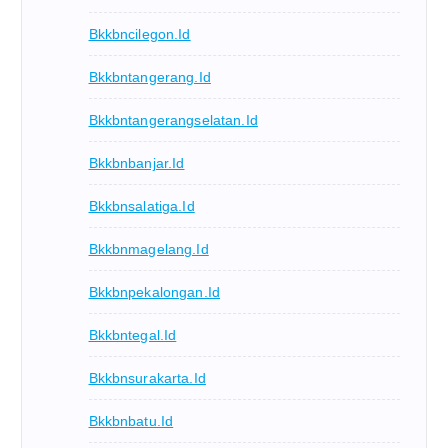
Bkkbncilegon.id
Bkkbntangerang.id
Bkkbntangerangselatan.id
Bkkbnbanjar.id
Bkkbnsalatiga.id
Bkkbnmagelang.id
Bkkbnpekalongan.id
Bkkbntegal.id
Bkkbnsurakarta.id
Bkkbnbatu.id