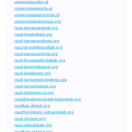
universitassalor.id
universitasjakarta.id
universitassamarinda.id
universitasindonesia.org
rsud-tangerangkab.org
rsud-kotabekasi.org
rsud-tangerangkota.org
rsucnd-acehbaratkab.org
rsud-pasuruankota.org
rsud-limapuluhkotakab.org
rsud-kotamakassar.org
rsud-kotabogor.org
rsud-tanjungpinangkota.org
rsud-simeuluekab.org
rsud-tpikepriprov.org
rsuddrloekmonohadi-kuduskab.org
rsudksa-depok.org
rsudrtnotopuro-sidoarjokab.org
rsud-sintang.org
rsud-cilacapkab.org
rsudkoja-jakarta.org