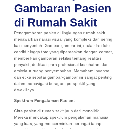
Gambaran Pasien
di Rumah Sakit
Penggambaran pasien di lingkungan rumah sakit
menawarkan narasi visual yang kompleks dan sering
kali menyentuh. Gambar-gambar ini, mulai dari foto
candid hingga foto yang dipentaskan dengan cermat,
memberikan gambaran sekilas tentang realitas
penyakit, dedikasi para profesional kesehatan, dan
arsitektur ruang penyembuhan. Memahami nuansa
dan etika seputar gambar-gambar ini sangat penting
dalam menavigasi beragam perspektif yang
diwakilinya.
Spektrum Pengalaman Pasien:
Citra pasien di rumah sakit jauh dari monolitik.
Mereka mencakup spektrum pengalaman manusia
yang luas, yang mencerminkan berbagai tahap