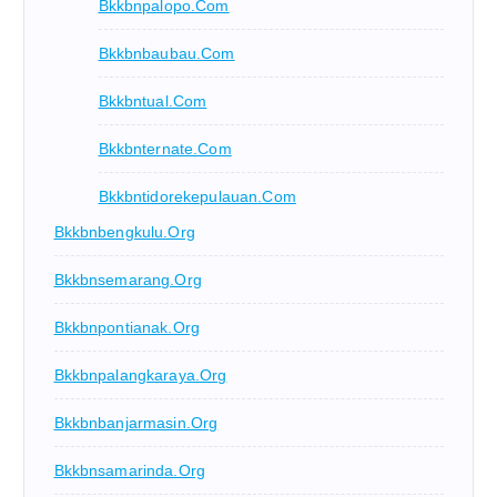
Bkkbnpalopo.com
Bkkbnbaubau.com
Bkkbntual.com
Bkkbnternate.com
Bkkbntidorekepulauan.com
Bkkbnbengkulu.org
Bkkbnsemarang.org
Bkkbnpontianak.org
Bkkbnpalangkaraya.org
Bkkbnbanjarmasin.org
Bkkbnsamarinda.org