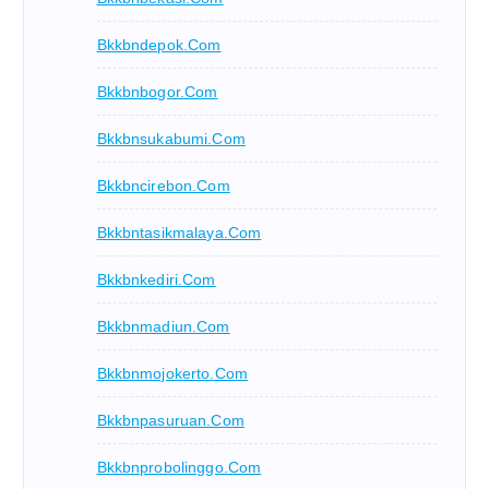
Bkkbndepok.com
Bkkbnbogor.com
Bkkbnsukabumi.com
Bkkbncirebon.com
Bkkbntasikmalaya.com
Bkkbnkediri.com
Bkkbnmadiun.com
Bkkbnmojokerto.com
Bkkbnpasuruan.com
Bkkbnprobolinggo.com