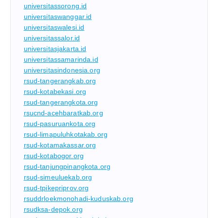
universitassorong.id
universitaswanggar.id
universitaswalesi.id
universitassalor.id
universitasjakarta.id
universitassamarinda.id
universitasindonesia.org
rsud-tangerangkab.org
rsud-kotabekasi.org
rsud-tangerangkota.org
rsucnd-acehbaratkab.org
rsud-pasuruankota.org
rsud-limapuluhkotakab.org
rsud-kotamakassar.org
rsud-kotabogor.org
rsud-tanjungpinangkota.org
rsud-simeuluekab.org
rsud-tpikepriprov.org
rsuddrloekmonohadi-kuduskab.org
rsudksa-depok.org