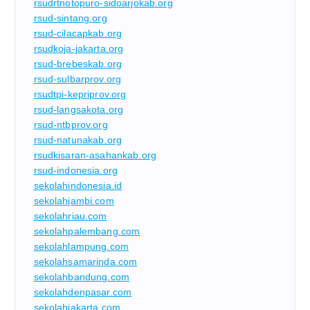
rsudrtnotopuro-sidoarjokab.org
rsud-sintang.org
rsud-cilacapkab.org
rsudkoja-jakarta.org
rsud-brebeskab.org
rsud-sulbarprov.org
rsudtpi-kepriprov.org
rsud-langsakota.org
rsud-ntbprov.org
rsud-natunakab.org
rsudkisaran-asahankab.org
rsud-indonesia.org
sekolahindonesia.id
sekolahjambi.com
sekolahriau.com
sekolahpalembang.com
sekolahlampung.com
sekolahsamarinda.com
sekolahbandung.com
sekolahdenpasar.com
sekolahjakarta.com