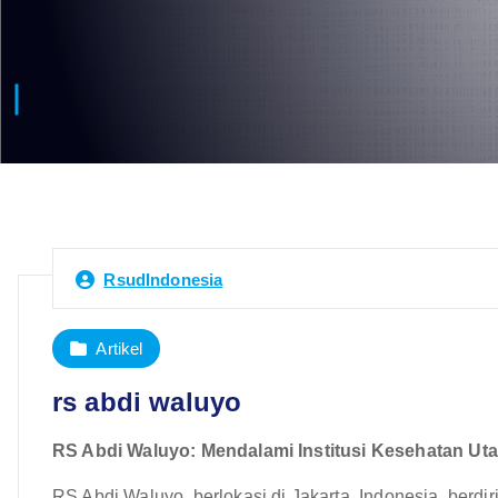
RsudIndonesia
Artikel
rs abdi waluyo
RS Abdi Waluyo: Mendalami Institusi Kesehatan Ut
RS Abdi Waluyo, berlokasi di Jakarta, Indonesia, berdi