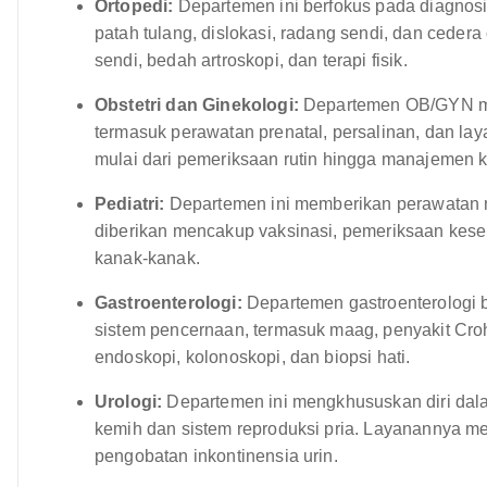
Ortopedi:
Departemen ini berfokus pada diagnosi
patah tulang, dislokasi, radang sendi, dan ceder
sendi, bedah artroskopi, dan terapi fisik.
Obstetri dan Ginekologi:
Departemen OB/GYN me
termasuk perawatan prenatal, persalinan, dan la
mulai dari pemeriksaan rutin hingga manajemen ke
Pediatri:
Departemen ini memberikan perawatan m
diberikan mencakup vaksinasi, pemeriksaan kes
kanak-kanak.
Gastroenterologi:
Departemen gastroenterologi 
sistem pencernaan, termasuk maag, penyakit Crohn
endoskopi, kolonoskopi, dan biopsi hati.
Urologi:
Departemen ini mengkhususkan diri dal
kemih dan sistem reproduksi pria. Layanannya mel
pengobatan inkontinensia urin.