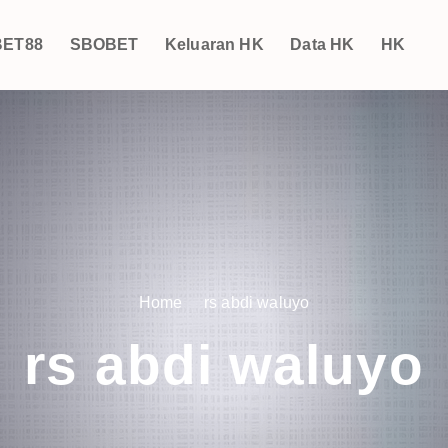
ET88
SBOBET
Keluaran HK
Data HK
HK
Home
rs abdi waluyo
rs abdi waluyo