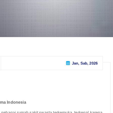
Jan, Sab, 2026
ama Indonesia
ri sebagai rumah sakit swasta terkemuka, terkenal karena