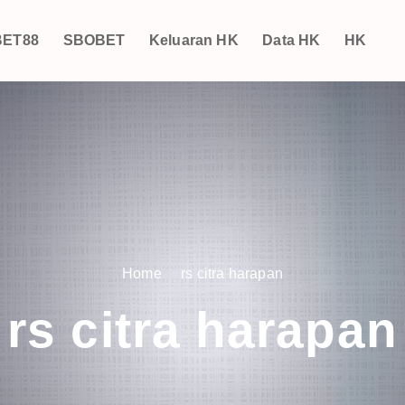
ET88
SBOBET
Keluaran HK
Data HK
HK
Home
rs citra harapan
rs citra harapan