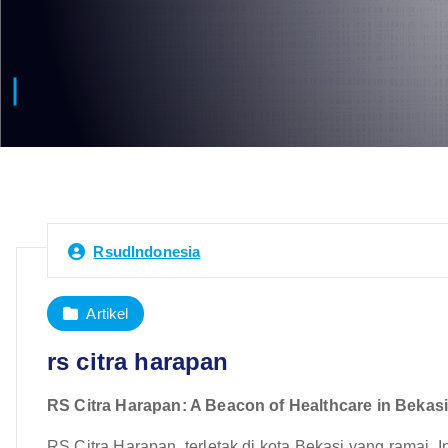
RsudIndonesia
Artikel
rs citra harapan
RS Citra Harapan: A Beacon of Healthcare in Bekasi
RS Citra Harapan, terletak di kota Bekasi yang ramai, I