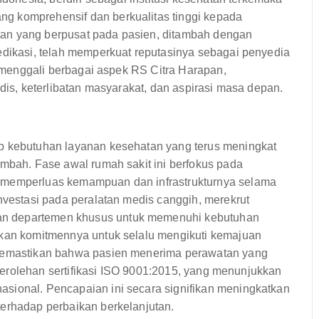
g komprehensif dan berkualitas tinggi kepada
tan yang berpusat pada pasien, ditambah dengan
edikasi, telah memperkuat reputasinya sebagai penyedia
ni menggali berbagai aspek RS Citra Harapan,
edis, keterlibatan masyarakat, dan aspirasi masa depan.
ab kebutuhan layanan kesehatan yang terus meningkat
ambah. Fase awal rumah sakit ini berfokus pada
p memperluas kemampuan dan infrastrukturnya selama
investasi pada peralatan medis canggih, merekrut
an departemen khusus untuk memenuhi kebutuhan
nkan komitmennya untuk selalu mengikuti kemajuan
 memastikan bahwa pasien menerima perawatan yang
h perolehan sertifikasi ISO 9001:2015, yang menunjukkan
sional. Pencapaian ini secara signifikan meningkatkan
terhadap perbaikan berkelanjutan.