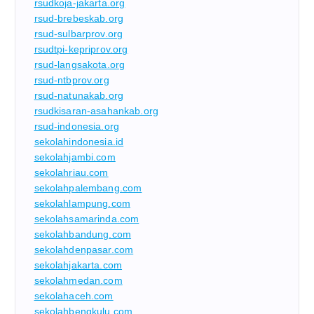
rsudkoja-jakarta.org
rsud-brebeskab.org
rsud-sulbarprov.org
rsudtpi-kepriprov.org
rsud-langsakota.org
rsud-ntbprov.org
rsud-natunakab.org
rsudkisaran-asahankab.org
rsud-indonesia.org
sekolahindonesia.id
sekolahjambi.com
sekolahriau.com
sekolahpalembang.com
sekolahlampung.com
sekolahsamarinda.com
sekolahbandung.com
sekolahdenpasar.com
sekolahjakarta.com
sekolahmedan.com
sekolahaceh.com
sekolahbengkulu.com