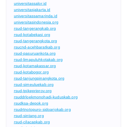
universitassalor.id
universitasjakarta.id
universitassamarinda.id
universitasindonesia.org
rsud-tangerangkab.org
rsud-kotabekasi.org
rsud-tangerangkota.org
rsucnd-acehbaratkab.org
rsud-pasuruankota.org
rsud-limapuluhkotakab.org
rsud-kotamakassar.org
rsud-kotabogor.org
rsud-tanjungpinangkota.org
rsud-simeuluekab.org
rsud-tpikepriprov.org
rsuddrloekmonohadi-kuduskab.org
rsudksa-depok.org
rsudrtnotopuro-sidoarjokab.org
rsud-sintang.org
rsud-cilacapkab.org