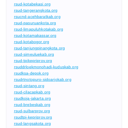
rsud-kotabekasi.org
rsud-tangerangkota.org
rsucnd-acehbaratkab.org
rsud-pasuruankota.org
rsud-limapuluhkotakab.org
rsud-kotamakassar.org
rsud-kotabogor.org
rsud-tanjungpinangkota.org
rsud-simeuluekab.org
rsud-tpikepriprov.org
rsuddrloekmonohadi-kuduskab.org
rsudksa-depok.org
rsudrtnotopuro-sidoarjokab.org
rsud-sintang.org
rsud-cilacapkab.org
rsudkoja-jakarta.org
rsud-brebeskab.org
rsud-sulbarprov.org
rsudtpi-kepriprov.org
rsud-langsakota.org