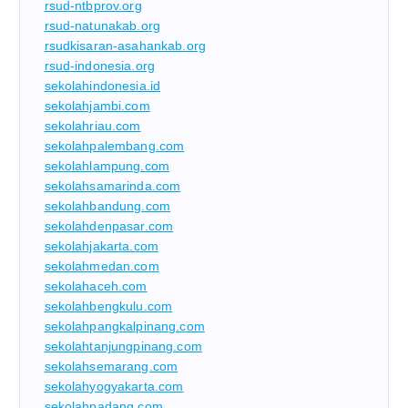
rsud-ntbprov.org
rsud-natunakab.org
rsudkisaran-asahankab.org
rsud-indonesia.org
sekolahindonesia.id
sekolahjambi.com
sekolahriau.com
sekolahpalembang.com
sekolahlampung.com
sekolahsamarinda.com
sekolahbandung.com
sekolahdenpasar.com
sekolahjakarta.com
sekolahmedan.com
sekolahaceh.com
sekolahbengkulu.com
sekolahpangkalpinang.com
sekolahtanjungpinang.com
sekolahsemarang.com
sekolahyogyakarta.com
sekolahpadang.com