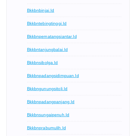
Bkkbnbinjai.id
Bkkbntebingtinggi.id
Bkkbnpematangsiantar.id
Bkkbntanjungbalai.id
Bkkbnsibolga.id
Bkkbnpadangsidimpuan.id
Bkkbngunungsitoli.id
Bkkbnpadangpanjang.id
Bkkbnsungaipenuh.id
Bkkbnprabumulih.id