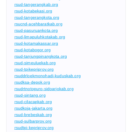
rsud-tangerangkab.org
rsud-kotabekasi.org
rsud-tangerangkota.org
rsucnd-acehbaratkab.org
rsud-pasuruankota.org
rsud-limapuluhkotakab.org
rsud-kotamakassar.org
rsud-kotabogor.org
rsud-tanjungpinangkota.org
rsud-simeuluekab.org
rsud-tpikepriprov.org
rsuddrloekmonohadi-kuduskab.org
rsudksa-depok.org
rsudrtnotopuro-sidoarjokab.org
rsud-sintang.org
rsud-cilacapkab.org
rsudkoja-jakarta.org
rsud-brebeskab.org
rsud-sulbarprov.org
rsudtpi-kepriprov.org