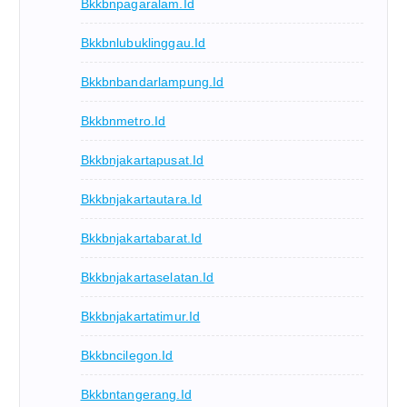
Bkkbnpagaralam.id
Bkkbnlubuklinggau.id
Bkkbnbandarlampung.id
Bkkbnmetro.id
Bkkbnjakartapusat.id
Bkkbnjakartautara.id
Bkkbnjakartabarat.id
Bkkbnjakartaselatan.id
Bkkbnjakartatimur.id
Bkkbncilegon.id
Bkkbntangerang.id