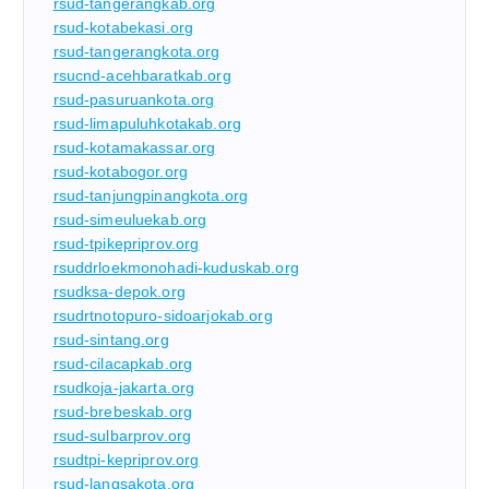
rsud-tangerangkab.org
rsud-kotabekasi.org
rsud-tangerangkota.org
rsucnd-acehbaratkab.org
rsud-pasuruankota.org
rsud-limapuluhkotakab.org
rsud-kotamakassar.org
rsud-kotabogor.org
rsud-tanjungpinangkota.org
rsud-simeuluekab.org
rsud-tpikepriprov.org
rsuddrloekmonohadi-kuduskab.org
rsudksa-depok.org
rsudrtnotopuro-sidoarjokab.org
rsud-sintang.org
rsud-cilacapkab.org
rsudkoja-jakarta.org
rsud-brebeskab.org
rsud-sulbarprov.org
rsudtpi-kepriprov.org
rsud-langsakota.org