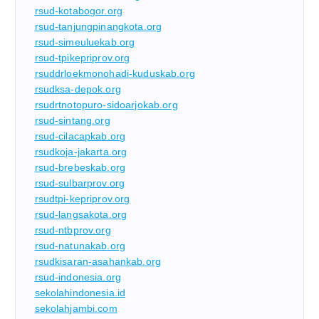
rsud-kotabogor.org
rsud-tanjungpinangkota.org
rsud-simeuluekab.org
rsud-tpikepriprov.org
rsuddrloekmonohadi-kuduskab.org
rsudksa-depok.org
rsudrtnotopuro-sidoarjokab.org
rsud-sintang.org
rsud-cilacapkab.org
rsudkoja-jakarta.org
rsud-brebeskab.org
rsud-sulbarprov.org
rsudtpi-kepriprov.org
rsud-langsakota.org
rsud-ntbprov.org
rsud-natunakab.org
rsudkisaran-asahankab.org
rsud-indonesia.org
sekolahindonesia.id
sekolahjambi.com