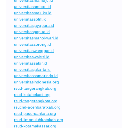
universitasmamuju.id
universitasambon.id
universitasmaluku.id
universitassofifi.id
universitasjayapura.id
universitaspapua.id
universitasmanokwari.id
universitassorong.id
universitaswanggar.id
universitaswalesi.id
universitassalor.id
universitasjakarta.id
universitassamarinda.id
universitasindonesia.org
rsud-tangerangkab.org
rsud-kotabekasi.org
rsud-tangerangkota.org
rsucnd-acehbaratkab.org
rsud-pasuruankota.org
rsud-limapuluhkotakab.org
rsud-kotamakassar.org