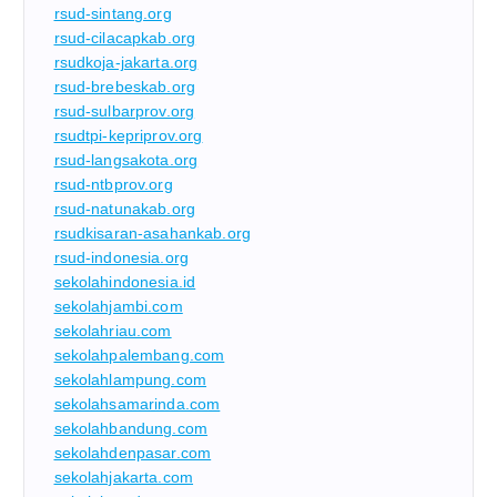
rsud-sintang.org
rsud-cilacapkab.org
rsudkoja-jakarta.org
rsud-brebeskab.org
rsud-sulbarprov.org
rsudtpi-kepriprov.org
rsud-langsakota.org
rsud-ntbprov.org
rsud-natunakab.org
rsudkisaran-asahankab.org
rsud-indonesia.org
sekolahindonesia.id
sekolahjambi.com
sekolahriau.com
sekolahpalembang.com
sekolahlampung.com
sekolahsamarinda.com
sekolahbandung.com
sekolahdenpasar.com
sekolahjakarta.com