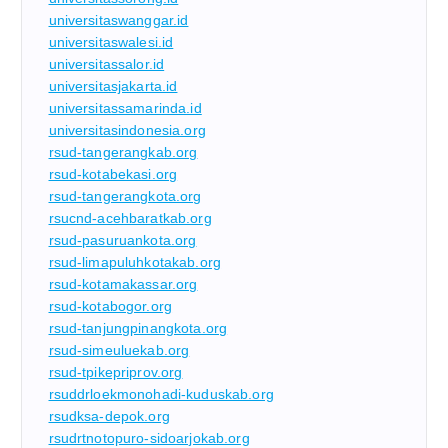
universitaswanggar.id
universitaswalesi.id
universitassalor.id
universitasjakarta.id
universitassamarinda.id
universitasindonesia.org
rsud-tangerangkab.org
rsud-kotabekasi.org
rsud-tangerangkota.org
rsucnd-acehbaratkab.org
rsud-pasuruankota.org
rsud-limapuluhkotakab.org
rsud-kotamakassar.org
rsud-kotabogor.org
rsud-tanjungpinangkota.org
rsud-simeuluekab.org
rsud-tpikepriprov.org
rsuddrloekmonohadi-kuduskab.org
rsudksa-depok.org
rsudrtnotopuro-sidoarjokab.org