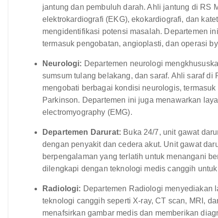
jantung dan pembuluh darah. Ahli jantung di RS M
elektrokardiografi (EKG), ekokardiografi, dan kate
mengidentifikasi potensi masalah. Departemen in
termasuk pengobatan, angioplasti, dan operasi b
Neurologi:
Departemen neurologi mengkhususkan
sumsum tulang belakang, dan saraf. Ahli saraf di 
mengobati berbagai kondisi neurologis, termasuk st
Parkinson. Departemen ini juga menawarkan laya
electromyography (EMG).
Departemen Darurat:
Buka 24/7, unit gawat dar
dengan penyakit dan cedera akut. Unit gawat daru
berpengalaman yang terlatih untuk menangani be
dilengkapi dengan teknologi medis canggih untu
Radiologi:
Departemen Radiologi menyediakan l
teknologi canggih seperti X-ray, CT scan, MRI, dan
menafsirkan gambar medis dan memberikan diagn