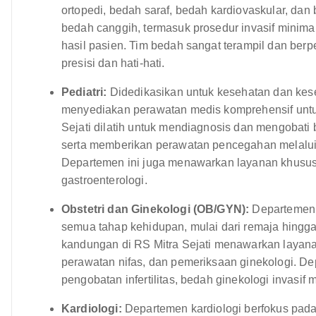
ortopedi, bedah saraf, bedah kardiovaskular, dan
bedah canggih, termasuk prosedur invasif minim
hasil pasien. Tim bedah sangat terampil dan b
presisi dan hati-hati.
Pediatri:
Didedikasikan untuk kesehatan dan kese
menyediakan perawatan medis komprehensif untuk
Sejati dilatih untuk mendiagnosis dan mengobati
serta memberikan perawatan pencegahan melalui
Departemen ini juga menawarkan layanan khusus se
gastroenterologi.
Obstetri dan Ginekologi (OB/GYN):
Departemen i
semua tahap kehidupan, mulai dari remaja hingg
kandungan di RS Mitra Sejati menawarkan layana
perawatan nifas, dan pemeriksaan ginekologi. De
pengobatan infertilitas, bedah ginekologi invasif
Kardiologi:
Departemen kardiologi berfokus pada