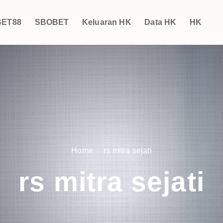
ET88
SBOBET
Keluaran HK
Data HK
HK
Home
rs mitra sejati
rs mitra sejati