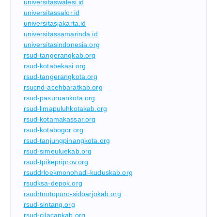
universitaswalesi.id
universitassalor.id
universitasjakarta.id
universitassamarinda.id
universitasindonesia.org
rsud-tangerangkab.org
rsud-kotabekasi.org
rsud-tangerangkota.org
rsucnd-acehbaratkab.org
rsud-pasuruankota.org
rsud-limapuluhkotakab.org
rsud-kotamakassar.org
rsud-kotabogor.org
rsud-tanjungpinangkota.org
rsud-simeuluekab.org
rsud-tpikepriprov.org
rsuddrloekmonohadi-kuduskab.org
rsudksa-depok.org
rsudrtnotopuro-sidoarjokab.org
rsud-sintang.org
rsud-cilacapkab.org