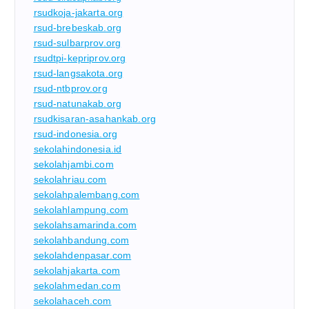
rsudkoja-jakarta.org
rsud-brebeskab.org
rsud-sulbarprov.org
rsudtpi-kepriprov.org
rsud-langsakota.org
rsud-ntbprov.org
rsud-natunakab.org
rsudkisaran-asahankab.org
rsud-indonesia.org
sekolahindonesia.id
sekolahjambi.com
sekolahriau.com
sekolahpalembang.com
sekolahlampung.com
sekolahsamarinda.com
sekolahbandung.com
sekolahdenpasar.com
sekolahjakarta.com
sekolahmedan.com
sekolahaceh.com