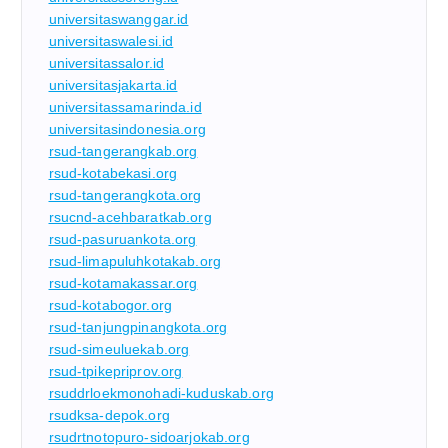
universitaswanggar.id
universitaswalesi.id
universitassalor.id
universitasjakarta.id
universitassamarinda.id
universitasindonesia.org
rsud-tangerangkab.org
rsud-kotabekasi.org
rsud-tangerangkota.org
rsucnd-acehbaratkab.org
rsud-pasuruankota.org
rsud-limapuluhkotakab.org
rsud-kotamakassar.org
rsud-kotabogor.org
rsud-tanjungpinangkota.org
rsud-simeuluekab.org
rsud-tpikepriprov.org
rsuddrloekmonohadi-kuduskab.org
rsudksa-depok.org
rsudrtnotopuro-sidoarjokab.org