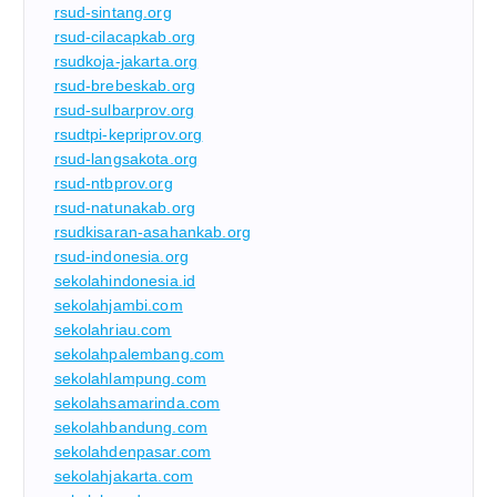
rsud-sintang.org
rsud-cilacapkab.org
rsudkoja-jakarta.org
rsud-brebeskab.org
rsud-sulbarprov.org
rsudtpi-kepriprov.org
rsud-langsakota.org
rsud-ntbprov.org
rsud-natunakab.org
rsudkisaran-asahankab.org
rsud-indonesia.org
sekolahindonesia.id
sekolahjambi.com
sekolahriau.com
sekolahpalembang.com
sekolahlampung.com
sekolahsamarinda.com
sekolahbandung.com
sekolahdenpasar.com
sekolahjakarta.com