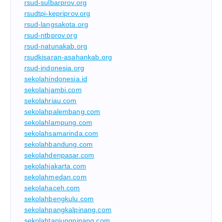
rsud-sulbarprov.org
rsudtpi-kepriprov.org
rsud-langsakota.org
rsud-ntbprov.org
rsud-natunakab.org
rsudkisaran-asahankab.org
rsud-indonesia.org
sekolahindonesia.id
sekolahjambi.com
sekolahriau.com
sekolahpalembang.com
sekolahlampung.com
sekolahsamarinda.com
sekolahbandung.com
sekolahdenpasar.com
sekolahjakarta.com
sekolahmedan.com
sekolahaceh.com
sekolahbengkulu.com
sekolahpangkalpinang.com
sekolahtanjungpinang.com