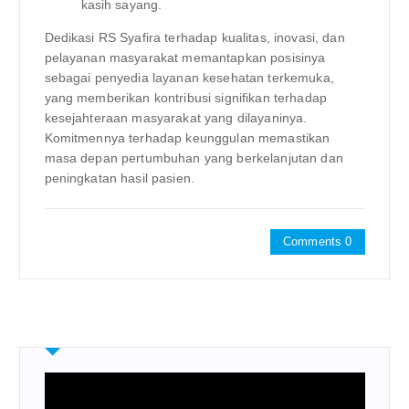
kasih sayang.
Dedikasi RS Syafira terhadap kualitas, inovasi, dan
pelayanan masyarakat memantapkan posisinya
sebagai penyedia layanan kesehatan terkemuka,
yang memberikan kontribusi signifikan terhadap
kesejahteraan masyarakat yang dilayaninya.
Komitmennya terhadap keunggulan memastikan
masa depan pertumbuhan yang berkelanjutan dan
peningkatan hasil pasien.
Comments 0