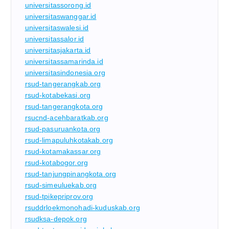
universitassorong.id
universitaswanggar.id
universitaswalesi.id
universitassalor.id
universitasjakarta.id
universitassamarinda.id
universitasindonesia.org
rsud-tangerangkab.org
rsud-kotabekasi.org
rsud-tangerangkota.org
rsucnd-acehbaratkab.org
rsud-pasuruankota.org
rsud-limapuluhkotakab.org
rsud-kotamakassar.org
rsud-kotabogor.org
rsud-tanjungpinangkota.org
rsud-simeuluekab.org
rsud-tpikepriprov.org
rsuddrloekmonohadi-kuduskab.org
rsudksa-depok.org