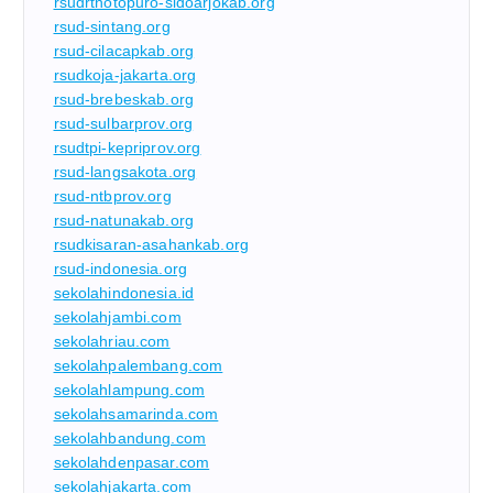
rsudrtnotopuro-sidoarjokab.org
rsud-sintang.org
rsud-cilacapkab.org
rsudkoja-jakarta.org
rsud-brebeskab.org
rsud-sulbarprov.org
rsudtpi-kepriprov.org
rsud-langsakota.org
rsud-ntbprov.org
rsud-natunakab.org
rsudkisaran-asahankab.org
rsud-indonesia.org
sekolahindonesia.id
sekolahjambi.com
sekolahriau.com
sekolahpalembang.com
sekolahlampung.com
sekolahsamarinda.com
sekolahbandung.com
sekolahdenpasar.com
sekolahjakarta.com