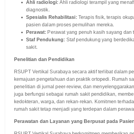
Ahli radiologi:
Ahli radiologi terampil yang men
diagnostik.
Spesialis Rehabilitasi:
Terapis fisik, terapis oku
pasien dalam proses pemulihan mereka.
Perawat:
Perawat yang penuh kasih sayang dan 
Staf Pendukung:
Staf pendukung yang berdedika
sakit.
Penelitian dan Pendidikan
RSUPT Vertikal Surabaya secara aktif terlibat dalam pe
kemajuan pengetahuan dan praktik ortopedi. Rumah sakit
penelitian di jurnal peer-review, dan menyelenggarakan
juga berfungsi sebagai rumah sakit pendidikan, memb
kedokteran, warga, dan rekan-rekan. Komitmen terhada
rumah sakit tetap menjadi yang terdepan dalam perawat
Perawatan dan Layanan yang Berpusat pada Pasie
RSUPT Vertikal Surabaya berkomitmen memberikan pel