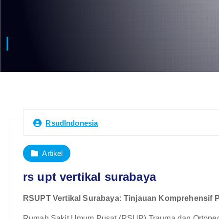
RsudIndonesia
Artikel
rs upt vertikal surabaya
RSUPT Vertikal Surabaya: Tinjauan Komprehensif P
Rumah Sakit Umum Pusat (RSUP) Trauma dan Ortopedi 