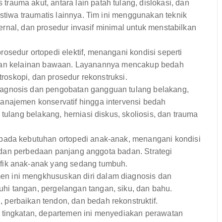
rauma akut, antara lain patah tulang, dislokasi, dan
istiwa traumatis lainnya. Tim ini menggunakan teknik
sternal, dan prosedur invasif minimal untuk menstabilkan
osedur ortopedi elektif, menangani kondisi seperti
ga, dan kelainan bawaan. Layanannya mencakup bedah
troskopi, dan prosedur rekonstruksi.
iagnosis dan pengobatan gangguan tulang belakang,
anajemen konservatif hingga intervensi bedah
tulang belakang, herniasi diskus, skoliosis, dan trauma
pada kebutuhan ortopedi anak-anak, menangani kondisi
s, dan perbedaan panjang anggota badan. Strategi
fik anak-anak yang sedang tumbuh.
n ini mengkhususkan diri dalam diagnosis dan
i tangan, pergelangan tangan, siku, dan bahu.
perbaikan tendon, dan bedah rekonstruktif.
a tingkatan, departemen ini menyediakan perawatan