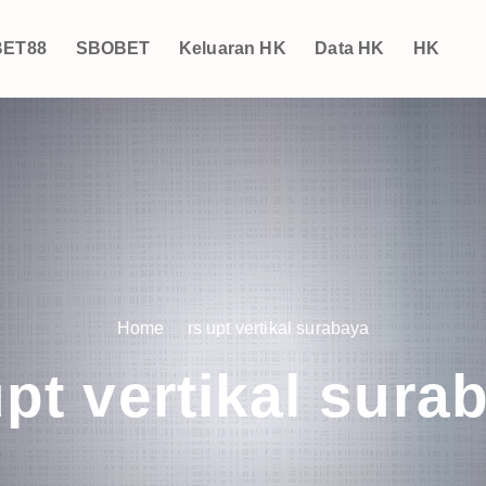
ET88
SBOBET
Keluaran HK
Data HK
HK
Home
rs upt vertikal surabaya
upt vertikal sura