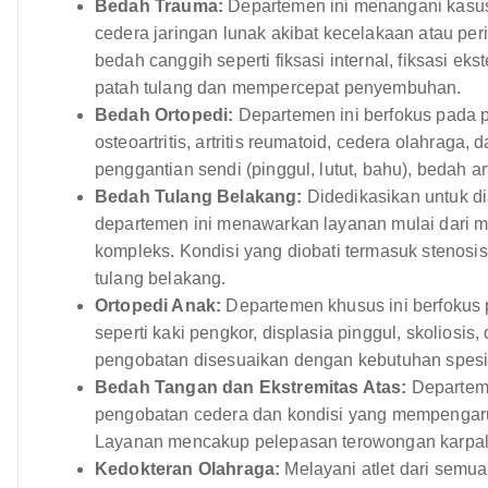
Bedah Trauma:
Departemen ini menangani kasus t
cedera jaringan lunak akibat kecelakaan atau per
bedah canggih seperti fiksasi internal, fiksasi ek
patah tulang dan mempercepat penyembuhan.
Bedah Ortopedi:
Departemen ini berfokus pada pr
osteoartritis, artritis reumatoid, cedera olahra
penggantian sendi (pinggul, lutut, bahu), bedah ar
Bedah Tulang Belakang:
Didedikasikan untuk d
departemen ini menawarkan layanan mulai dari m
kompleks. Kondisi yang diobati termasuk stenosis 
tulang belakang.
Ortopedi Anak:
Departemen khusus ini berfokus 
seperti kaki pengkor, displasia pinggul, skoliosi
pengobatan disesuaikan dengan kebutuhan spesi
Bedah Tangan dan Ekstremitas Atas:
Departeme
pengobatan cedera dan kondisi yang mempengaruh
Layanan mencakup pelepasan terowongan karpal, 
Kedokteran Olahraga:
Melayani atlet dari semu