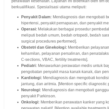
perawatan kesehatan. Layanan ini diberikan oleh tim do
berkualifikasi. Spesialisasi utama meliputi:
Penyakit Dalam:
Mendiagnosis dan mengobati ber
hipertensi, penyakit pernapasan, dan penyakit me
Operasi:
Melakukan berbagai prosedur pembedahan
meliputi bedah umum, bedah ortopedi, bedah sara
surgical procedures performed].
Obstetri dan Ginekologi:
Memberikan pelayanan 
kehamilan, pelayanan persalinan, dan penatalaksa
C-sections, VBAC, fertility treatments].
Pediatri:
Menawarkan perawatan medis untuk bayi,
pengobatan penyakit masa kanak-kanak, dan pen
Kardiologi:
Mendiagnosis dan mengobati kondisi j
jantung, dan aritmia. [Mention specific diagnosti
Neurologi:
Mendiagnosis dan mengobati gangguan 
penyakit Parkinson.
Onkologi:
Memberikan perawatan kanker yang kom
perawatan paliatif. [Mention available treatments 