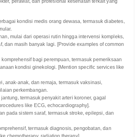
kter, perawat, dan profesional kesehatan terkait yang
bagai kondisi medis orang dewasa, termasuk diabetes,
nular.
, mulai dari operasi rutin hingga intervensi kompleks,
f, dan masih banyak lagi. [Provide examples of common
komprehensif bagi perempuan, termasuk pemeriksaan
naan kondisi ginekologi. [Mention specific services like
 anak-anak, dan remaja, termasuk vaksinasi,
ilaian perkembangan.
antung, termasuk penyakit arteri koroner, gagal
c procedures like ECG, echocardiography].
pada sistem saraf, termasuk stroke, epilepsi, dan
prehensif, termasuk diagnosis, pengobatan, dan
like chemotherapy, radiation therapy].