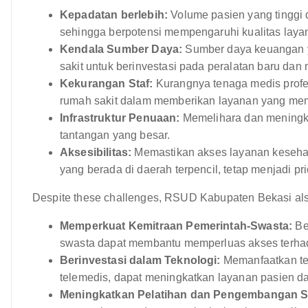
Kepadatan berlebih:
Volume pasien yang tinggi
sehingga berpotensi mempengaruhi kualitas laya
Kendala Sumber Daya:
Sumber daya keuangan 
sakit untuk berinvestasi pada peralatan baru da
Kekurangan Staf:
Kurangnya tenaga medis profes
rumah sakit dalam memberikan layanan yang me
Infrastruktur Penuaan:
Memelihara dan meningkat
tantangan yang besar.
Aksesibilitas:
Memastikan akses layanan kesehat
yang berada di daerah terpencil, tetap menjadi prio
Despite these challenges, RSUD Kabupaten Bekasi also 
Memperkuat Kemitraan Pemerintah-Swasta:
Be
swasta dapat membantu memperluas akses terhad
Berinvestasi dalam Teknologi:
Memanfaatkan tek
telemedis, dapat meningkatkan layanan pasien 
Meningkatkan Pelatihan dan Pengembangan St