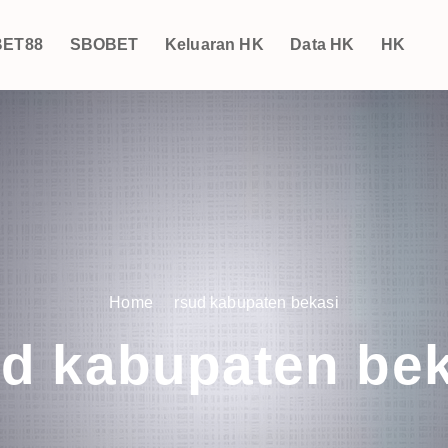
ET88
SBOBET
Keluaran HK
Data HK
HK
Home
rsud kabupaten bekasi
ud kabupaten bek