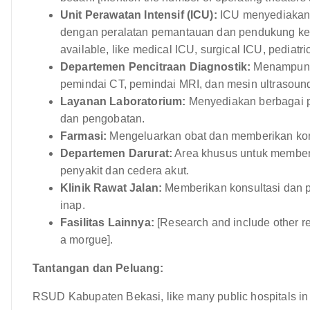
Unit Perawatan Intensif (ICU):
ICU menyediakan p
dengan peralatan pemantauan dan pendukung kehi
available, like medical ICU, surgical ICU, pediatri
Departemen Pencitraan Diagnostik:
Menampung p
pemindai CT, pemindai MRI, dan mesin ultrasoun
Layanan Laboratorium:
Menyediakan berbagai p
dan pengobatan.
Farmasi:
Mengeluarkan obat dan memberikan kon
Departemen Darurat:
Area khusus untuk member
penyakit dan cedera akut.
Klinik Rawat Jalan:
Memberikan konsultasi dan p
inap.
Fasilitas Lainnya:
[Research and include other rele
a morgue].
Tantangan dan Peluang:
RSUD Kabupaten Bekasi, like many public hospitals in 