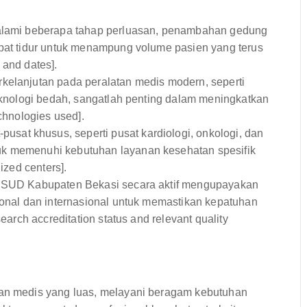
alami beberapa tahap perluasan, penambahan gedung
mpat tidur untuk menampung volume pasien yang terus
 and dates].
rkelanjutan pada peralatan medis modern, seperti
teknologi bedah, sangatlah penting dalam meningkatkan
chnologies used].
pusat khusus, seperti pusat kardiologi, onkologi, dan
uk memenuhi kebutuhan layanan kesehatan spesifik
ized centers].
SUD Kabupaten Bekasi secara aktif mengupayakan
ional dan internasional untuk memastikan kepatuhan
search accreditation status and relevant quality
n medis yang luas, melayani beragam kebutuhan