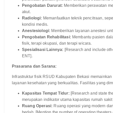
Pengobatan Darurat:
Memberikan perawatan med
akut.
Radiologi:
Memanfaatkan teknik pencitraan, seper
kondisi medis.
Anestesiologi:
Memberikan layanan anestesi unt
Pengobatan Rehabilitasi:
Membantu pasien dalam
fisik, terapi okupasi, dan terapi wicara.
Spesialisasi Lainnya:
[Research and include othe
ENT].
Prasarana dan Sarana:
Infrastruktur fisik RSUD Kabupaten Bekasi memaink
layanan kesehatan yang berkualitas. Fasilitas yang dimil
Kapasitas Tempat Tidur:
[Research and state the 
merupakan indikator utama kapasitas rumah sak
Ruang Operasi:
Ruang operasi yang modern dan 
bedah. [Mention the number of operating theaters a