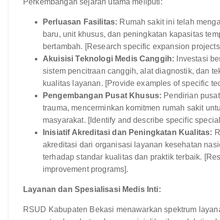
Perkembangan sejarah utama meliputi:
Perluasan Fasilitas:
Rumah sakit ini telah meng
baru, unit khusus, dan peningkatan kapasitas te
bertambah. [Research specific expansion projects
Akuisisi Teknologi Medis Canggih:
Investasi be
sistem pencitraan canggih, alat diagnostik, dan 
kualitas layanan. [Provide examples of specific te
Pengembangan Pusat Khusus:
Pendirian pusat-
trauma, mencerminkan komitmen rumah sakit unt
masyarakat. [Identify and describe specific special
Inisiatif Akreditasi dan Peningkatan Kualitas:
R
akreditasi dari organisasi layanan kesehatan nas
terhadap standar kualitas dan praktik terbaik. [Re
improvement programs].
Layanan dan Spesialisasi Medis Inti:
RSUD Kabupaten Bekasi menawarkan spektrum layana