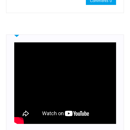
Comments 0