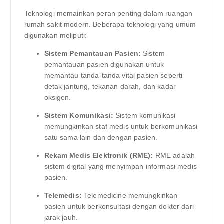
Teknologi memainkan peran penting dalam ruangan
rumah sakit modern. Beberapa teknologi yang umum
digunakan meliputi:
Sistem Pemantauan Pasien:
Sistem
pemantauan pasien digunakan untuk
memantau tanda-tanda vital pasien seperti
detak jantung, tekanan darah, dan kadar
oksigen.
Sistem Komunikasi:
Sistem komunikasi
memungkinkan staf medis untuk berkomunikasi
satu sama lain dan dengan pasien.
Rekam Medis Elektronik (RME):
RME adalah
sistem digital yang menyimpan informasi medis
pasien.
Telemedis:
Telemedicine memungkinkan
pasien untuk berkonsultasi dengan dokter dari
jarak jauh.