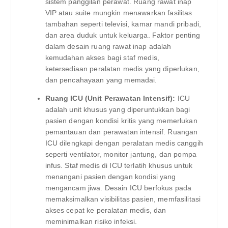
sistem panggilan perawat. Ruang rawat inap
VIP atau suite mungkin menawarkan fasilitas
tambahan seperti televisi, kamar mandi pribadi,
dan area duduk untuk keluarga. Faktor penting
dalam desain ruang rawat inap adalah
kemudahan akses bagi staf medis,
ketersediaan peralatan medis yang diperlukan,
dan pencahayaan yang memadai.
Ruang ICU (Unit Perawatan Intensif):
ICU
adalah unit khusus yang diperuntukkan bagi
pasien dengan kondisi kritis yang memerlukan
pemantauan dan perawatan intensif. Ruangan
ICU dilengkapi dengan peralatan medis canggih
seperti ventilator, monitor jantung, dan pompa
infus. Staf medis di ICU terlatih khusus untuk
menangani pasien dengan kondisi yang
mengancam jiwa. Desain ICU berfokus pada
memaksimalkan visibilitas pasien, memfasilitasi
akses cepat ke peralatan medis, dan
meminimalkan risiko infeksi.