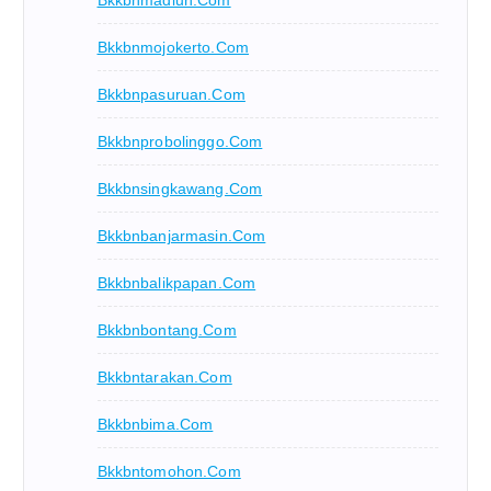
Bkkbnmojokerto.com
Bkkbnpasuruan.com
Bkkbnprobolinggo.com
Bkkbnsingkawang.com
Bkkbnbanjarmasin.com
Bkkbnbalikpapan.com
Bkkbnbontang.com
Bkkbntarakan.com
Bkkbnbima.com
Bkkbntomohon.com