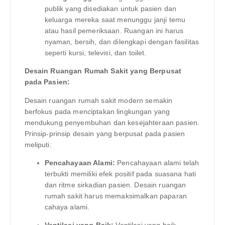
publik yang disediakan untuk pasien dan
keluarga mereka saat menunggu janji temu
atau hasil pemeriksaan. Ruangan ini harus
nyaman, bersih, dan dilengkapi dengan fasilitas
seperti kursi, televisi, dan toilet.
Desain Ruangan Rumah Sakit yang Berpusat
pada Pasien:
Desain ruangan rumah sakit modern semakin
berfokus pada menciptakan lingkungan yang
mendukung penyembuhan dan kesejahteraan pasien.
Prinsip-prinsip desain yang berpusat pada pasien
meliputi:
Pencahayaan Alami:
Pencahayaan alami telah
terbukti memiliki efek positif pada suasana hati
dan ritme sirkadian pasien. Desain ruangan
rumah sakit harus memaksimalkan paparan
cahaya alami.
Ventilasi yang Baik:
Ventilasi yang baik