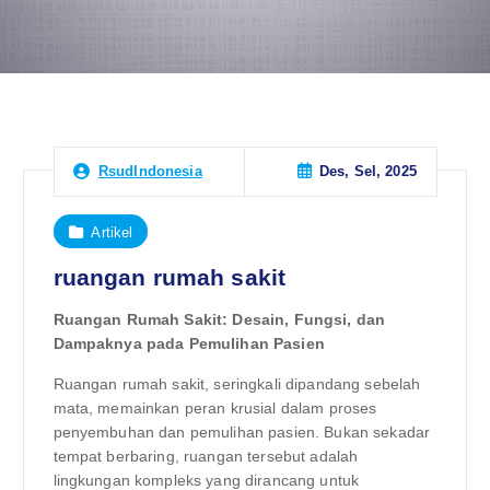
Des, Sel, 2025
RsudIndonesia
Artikel
ruangan rumah sakit
Ruangan Rumah Sakit: Desain, Fungsi, dan
Dampaknya pada Pemulihan Pasien
Ruangan rumah sakit, seringkali dipandang sebelah
mata, memainkan peran krusial dalam proses
penyembuhan dan pemulihan pasien. Bukan sekadar
tempat berbaring, ruangan tersebut adalah
lingkungan kompleks yang dirancang untuk