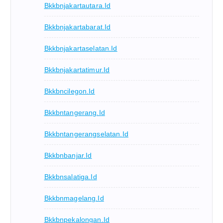
Bkkbnjakartautara.id
Bkkbnjakartabarat.id
Bkkbnjakartaselatan.id
Bkkbnjakartatimur.id
Bkkbncilegon.id
Bkkbntangerang.id
Bkkbntangerangselatan.id
Bkkbnbanjar.id
Bkkbnsalatiga.id
Bkkbnmagelang.id
Bkkbnpekalongan.id