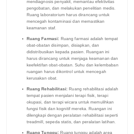
mendiagnosis penyakit, memantau efektivitas
pengobatan, dan melakukan penelitian medis.
Ruang laboratorium harus dirancang untuk
mencegah kontaminasi dan memastikan
keamanan staf.
Ruang Farmasi:
Ruang farmasi adalah tempat
obat-obatan disimpan, disiapkan, dan
didistribusikan kepada pasien. Ruangan ini
harus dirancang untuk menjaga keamanan dan
keefektifan obat-obatan. Suhu dan kelembaban
ruangan harus dikontrol untuk mencegah
kerusakan obat.
Ruang Rehabilitasi:
Ruang rehabilitasi adalah
tempat pasien menjalani terapi fisik, terapi
okupasi, dan terapi wicara untuk memulihkan
fungsi fisik dan kognitif mereka. Ruangan ini
dilengkapi dengan peralatan rehabilitasi seperti
treadmill, sepeda statis, dan peralatan latihan.
Ruang Tunggu:
Ruang tunggu adalah area