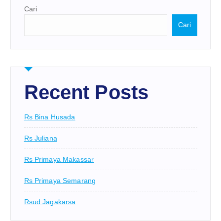
Cari
Cari
Recent Posts
Rs Bina Husada
Rs Juliana
Rs Primaya Makassar
Rs Primaya Semarang
Rsud Jagakarsa