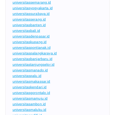
universitassemarang.id
universitasyogyakarta.id
universitassurabaya.id
universitasserang.id
universitasbanten.id
universitasbali.id
universitasdenpasar.id
universitaskupang.id
universitaspontianak.id
universitaspalangkaraya.id
universitasbanjarbaru.id
universitastanjungselor.id
universitasmanado.id
universitaspalu.id
universitasmakassar.id
universitaskendari.id
universitasgorontalo.id
universitasmamuju.id
universitasambon.id
universitasmaluku.id