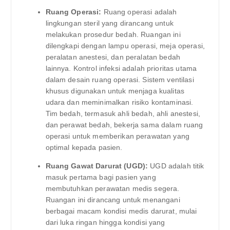
Ruang Operasi:
Ruang operasi adalah
lingkungan steril yang dirancang untuk
melakukan prosedur bedah. Ruangan ini
dilengkapi dengan lampu operasi, meja operasi,
peralatan anestesi, dan peralatan bedah
lainnya. Kontrol infeksi adalah prioritas utama
dalam desain ruang operasi. Sistem ventilasi
khusus digunakan untuk menjaga kualitas
udara dan meminimalkan risiko kontaminasi.
Tim bedah, termasuk ahli bedah, ahli anestesi,
dan perawat bedah, bekerja sama dalam ruang
operasi untuk memberikan perawatan yang
optimal kepada pasien.
Ruang Gawat Darurat (UGD):
UGD adalah titik
masuk pertama bagi pasien yang
membutuhkan perawatan medis segera.
Ruangan ini dirancang untuk menangani
berbagai macam kondisi medis darurat, mulai
dari luka ringan hingga kondisi yang