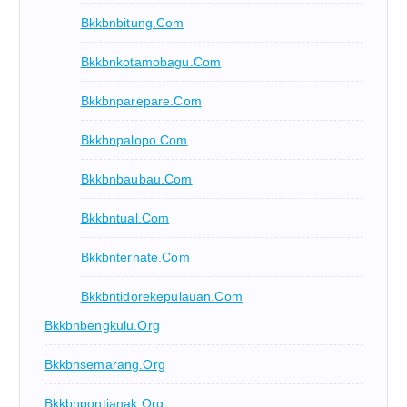
Bkkbnbitung.com
Bkkbnkotamobagu.com
Bkkbnparepare.com
Bkkbnpalopo.com
Bkkbnbaubau.com
Bkkbntual.com
Bkkbnternate.com
Bkkbntidorekepulauan.com
Bkkbnbengkulu.org
Bkkbnsemarang.org
Bkkbnpontianak.org