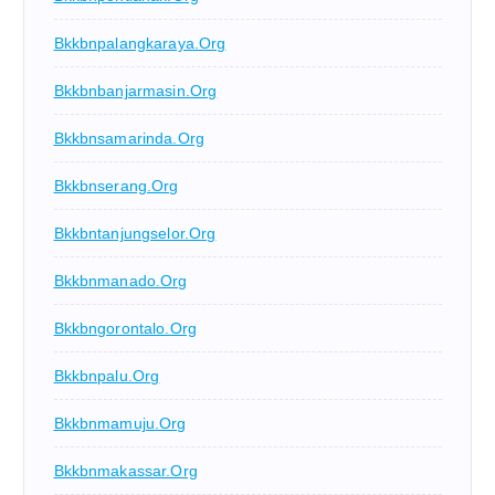
Bkkbnpalangkaraya.org
Bkkbnbanjarmasin.org
Bkkbnsamarinda.org
Bkkbnserang.org
Bkkbntanjungselor.org
Bkkbnmanado.org
Bkkbngorontalo.org
Bkkbnpalu.org
Bkkbnmamuju.org
Bkkbnmakassar.org