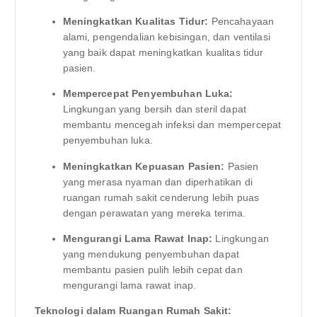
Meningkatkan Kualitas Tidur:
Pencahayaan
alami, pengendalian kebisingan, dan ventilasi
yang baik dapat meningkatkan kualitas tidur
pasien.
Mempercepat Penyembuhan Luka:
Lingkungan yang bersih dan steril dapat
membantu mencegah infeksi dan mempercepat
penyembuhan luka.
Meningkatkan Kepuasan Pasien:
Pasien
yang merasa nyaman dan diperhatikan di
ruangan rumah sakit cenderung lebih puas
dengan perawatan yang mereka terima.
Mengurangi Lama Rawat Inap:
Lingkungan
yang mendukung penyembuhan dapat
membantu pasien pulih lebih cepat dan
mengurangi lama rawat inap.
Teknologi dalam Ruangan Rumah Sakit: