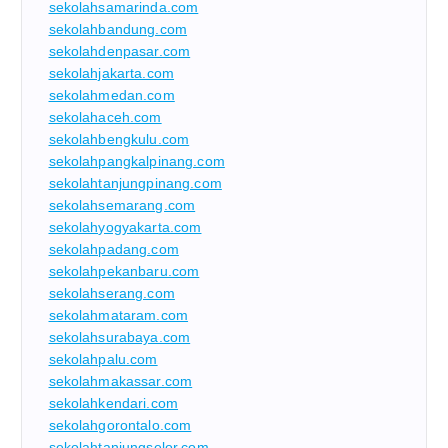
sekolahsamarinda.com
sekolahbandung.com
sekolahdenpasar.com
sekolahjakarta.com
sekolahmedan.com
sekolahaceh.com
sekolahbengkulu.com
sekolahpangkalpinang.com
sekolahtanjungpinang.com
sekolahsemarang.com
sekolahyogyakarta.com
sekolahpadang.com
sekolahpekanbaru.com
sekolahserang.com
sekolahmataram.com
sekolahsurabaya.com
sekolahpalu.com
sekolahmakassar.com
sekolahkendari.com
sekolahgorontalo.com
sekolahtanjungselor.com