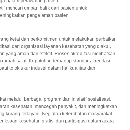
ga dalam perawatan pasien.
if mencari umpan balik dari pasien untuk
 meningkatkan pengalaman pasien.
 yang ketat dan berkomitmen untuk melakukan perbaikan
itasi dari organisasi layanan kesehatan yang diakui,
yang aman dan efektif. Proses akreditasi melibatkan
ja rumah sakit. Kepatuhan terhadap standar akreditasi
 tolok ukur industri dalam hal kualitas dan
at melalui berbagai program dan inisiatif sosialisasi.
esadaran kesehatan, mencegah penyakit, dan meningkatkan
g kurang terlayani. Kegiatan keterlibatan masyarakat
iksaan kesehatan gratis, dan partisipasi dalam acara