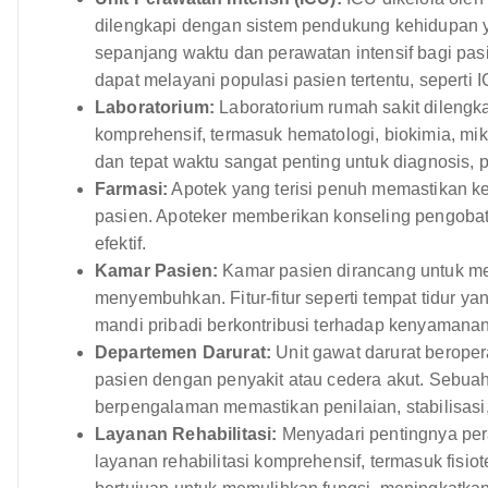
dilengkapi dengan sistem pendukung kehidupan y
sepanjang waktu dan perawatan intensif bagi pasi
dapat melayani populasi pasien tertentu, seperti 
Laboratorium:
Laboratorium rumah sakit dilengk
komprehensif, termasuk hematologi, biokimia, mikr
dan tepat waktu sangat penting untuk diagnosis
Farmasi:
Apotek yang terisi penuh memastikan ke
pasien. Apoteker memberikan konseling pengob
efektif.
Kamar Pasien:
Kamar pasien dirancang untuk m
menyembuhkan. Fitur-fitur seperti tempat tidur y
mandi pribadi berkontribusi terhadap kenyamanan
Departemen Darurat:
Unit gawat darurat berope
pasien dengan penyakit atau cedera akut. Sebuah 
berpengalaman memastikan penilaian, stabilisasi
Layanan Rehabilitasi:
Menyadari pentingnya per
layanan rehabilitasi komprehensif, termasuk fisiot