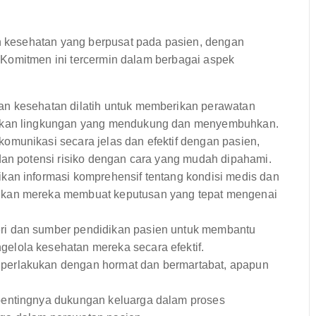
 kesehatan yang berpusat pada pasien, dengan
 Komitmen ini tercermin dalam berbagai aspek
an kesehatan dilatih untuk memberikan perawatan
takan lingkungan yang mendukung dan menyembuhkan.
omunikasi secara jelas dan efektif dengan pasien,
dan potensi risiko dengan cara yang mudah dipahami.
ikan informasi komprehensif tentang kondisi medis dan
nkan mereka membuat keputusan yang tepat mengenai
i dan sumber pendidikan pasien untuk membantu
lola kesehatan mereka secara efektif.
perlakukan dengan hormat dan bermartabat, apapun
entingnya dukungan keluarga dalam proses