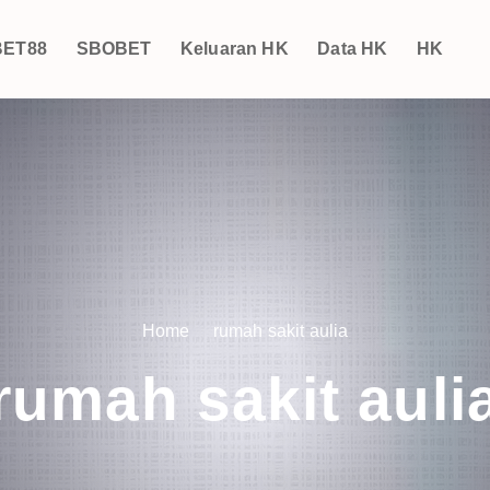
ET88
SBOBET
Keluaran HK
Data HK
HK
Home
rumah sakit aulia
rumah sakit auli