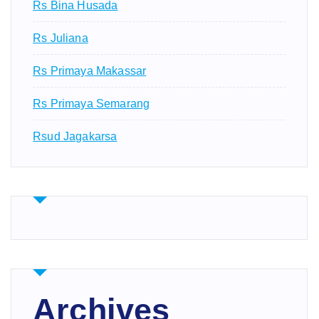
Rs Bina Husada
Rs Juliana
Rs Primaya Makassar
Rs Primaya Semarang
Rsud Jagakarsa
Archives