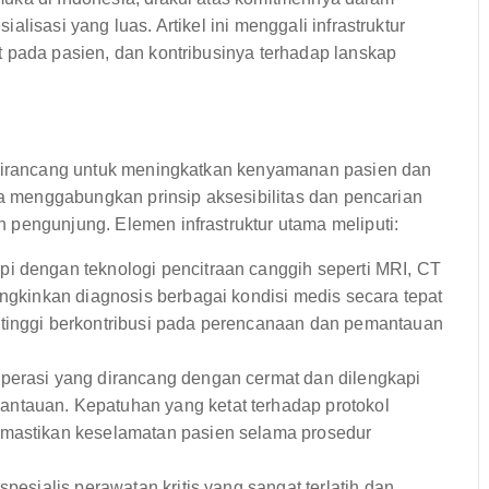
lisasi yang luas. Artikel ini menggali infrastruktur
t pada pasien, dan kontribusinya terhadap lanskap
g dirancang untuk meningkatkan kenyamanan pasien dan
nya menggabungkan prinsip aksesibilitas dan pencarian
 pengunjung. Elemen infrastruktur utama meliputi:
i dengan teknologi pencitraan canggih seperti MRI, CT
ungkinkan diagnosis berbagai kondisi medis secara tepat
 tinggi berkontribusi pada perencanaan dan pemantauan
operasi yang dirancang dengan cermat dan dilengkapi
ntauan. Kepatuhan yang ketat terhadap protokol
emastikan keselamatan pasien selama prosedur
spesialis perawatan kritis yang sangat terlatih dan