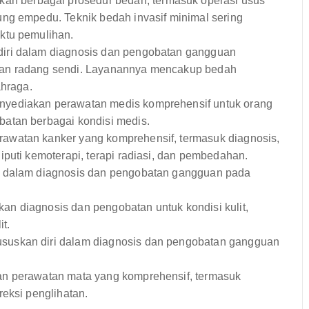
n berbagai prosedur bedah, termasuk operasi usus
ng empedu. Teknik bedah invasif minimal sering
ktu pemulihan.
iri dalam diagnosis dan pengobatan gangguan
i, dan radang sendi. Layanannya mencakup bedah
ahraga.
yediakan perawatan medis komprehensif untuk orang
atan berbagai kondisi medis.
awatan kanker yang komprehensif, termasuk diagnosis,
puti kemoterapi, terapi radiasi, dan pembedahan.
i dalam diagnosis dan pengobatan gangguan pada
n diagnosis dan pengobatan untuk kondisi kulit,
it.
skan diri dalam diagnosis dan pengobatan gangguan
n perawatan mata yang komprehensif, termasuk
eksi penglihatan.