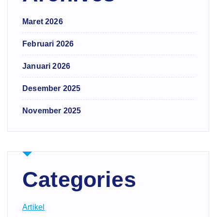
Maret 2026
Februari 2026
Januari 2026
Desember 2025
November 2025
Categories
Artikel