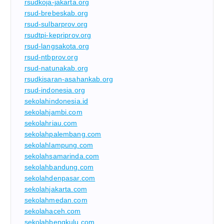
rsudkoja-jakarta.org
rsud-brebeskab.org
rsud-sulbarprov.org
rsudtpi-kepriprov.org
rsud-langsakota.org
rsud-ntbprov.org
rsud-natunakab.org
rsudkisaran-asahankab.org
rsud-indonesia.org
sekolahindonesia.id
sekolahjambi.com
sekolahriau.com
sekolahpalembang.com
sekolahlampung.com
sekolahsamarinda.com
sekolahbandung.com
sekolahdenpasar.com
sekolahjakarta.com
sekolahmedan.com
sekolahaceh.com
sekolahbengkulu.com