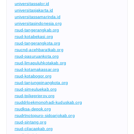
universitassalor.id
universitasjakarta.id
universitassamarinda.id
universitasindonesia.org
rsud-tangerangkab.org
rsud-kotabekasi.org
rsud-tangerangkota.org
rsucnd-acehbaratkab.org
rsud-pasuruankota.org
rsud-limapuluhkotakab.org
rsud-kotamakassar.org
rsud-kotabogor.org
rsud-tanjungpinangkota.org
rsud-simeuluekab.org
rsud-tpikepriprov.org
rsuddrloekmonohadi-kuduskab.org
rsudksa-depok.org
rsudrtnotopuro-sidoarjokab.org
rsud-sintang.org
rsud-cilacapkab.org