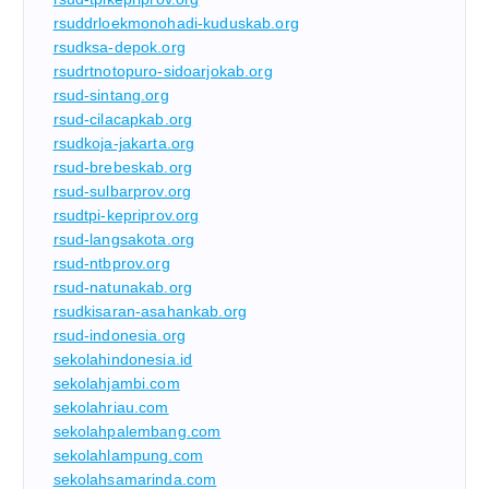
rsuddrloekmonohadi-kuduskab.org
rsudksa-depok.org
rsudrtnotopuro-sidoarjokab.org
rsud-sintang.org
rsud-cilacapkab.org
rsudkoja-jakarta.org
rsud-brebeskab.org
rsud-sulbarprov.org
rsudtpi-kepriprov.org
rsud-langsakota.org
rsud-ntbprov.org
rsud-natunakab.org
rsudkisaran-asahankab.org
rsud-indonesia.org
sekolahindonesia.id
sekolahjambi.com
sekolahriau.com
sekolahpalembang.com
sekolahlampung.com
sekolahsamarinda.com