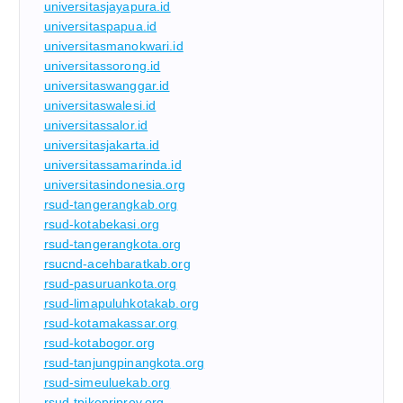
universitasjayapura.id
universitaspapua.id
universitasmanokwari.id
universitassorong.id
universitaswanggar.id
universitaswalesi.id
universitassalor.id
universitasjakarta.id
universitassamarinda.id
universitasindonesia.org
rsud-tangerangkab.org
rsud-kotabekasi.org
rsud-tangerangkota.org
rsucnd-acehbaratkab.org
rsud-pasuruankota.org
rsud-limapuluhkotakab.org
rsud-kotamakassar.org
rsud-kotabogor.org
rsud-tanjungpinangkota.org
rsud-simeuluekab.org
rsud-tpikepriprov.org