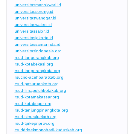
universitasmanokwari.id
universitassorong.id
universitaswanggar.id
universitaswalesi.id
universitassalor.id
universitasjakarta.id
universitassamarinda.id
universitasindonesia.org
rsud-tangerangkab.org
rsud-kotabekasi.org
rsud-tangerangkota.org
rsucnd-acehbaratkab.org
rsud-pasuruankota.org
rsud-limapuluhkotakab.org
rsud-kotamakassar.org
rsud-kotabogor.org
rsud-tanjungpinangkota.org
rsud-simeuluekab.org
rsud-tpikepriprov.org
rsuddrloekmonohadi-kuduskab.org