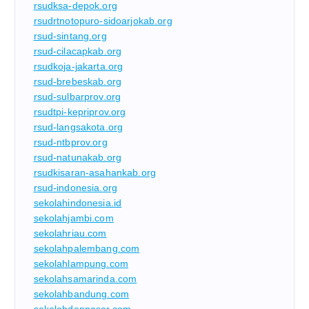
rsudksa-depok.org
rsudrtnotopuro-sidoarjokab.org
rsud-sintang.org
rsud-cilacapkab.org
rsudkoja-jakarta.org
rsud-brebeskab.org
rsud-sulbarprov.org
rsudtpi-kepriprov.org
rsud-langsakota.org
rsud-ntbprov.org
rsud-natunakab.org
rsudkisaran-asahankab.org
rsud-indonesia.org
sekolahindonesia.id
sekolahjambi.com
sekolahriau.com
sekolahpalembang.com
sekolahlampung.com
sekolahsamarinda.com
sekolahbandung.com
sekolahdenpasar.com