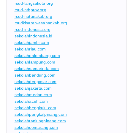
rsud-langsakota.org
rsud-ntbprov.org
rsud-natunakab.org
rsudkisaran-asahankab.org
rsud-indonesia.org
sekolahindonesia.id
sekolahjambi.com
sekolahriau.com
sekolahpalembang.com
sekolahlampung.com
sekolahsamarinda.com
sekolahbandung.com
sekolahdenpasar.com
sekolahjakarta.com
sekolahmedan.com
sekolahaceh.com
sekolahbengkulu.com
sekolahpangkalpinang.com
sekolahtanjungpinang.com
sekolahsemarang.com