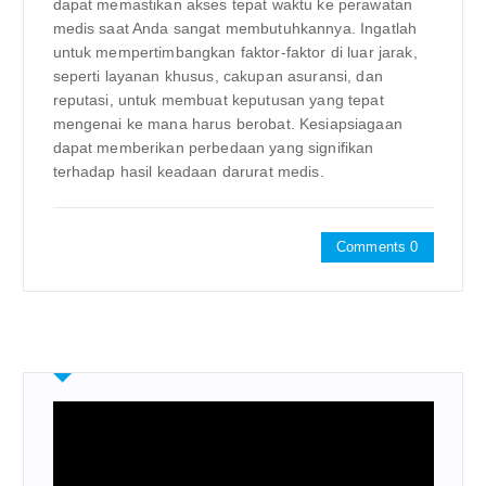
dapat memastikan akses tepat waktu ke perawatan
medis saat Anda sangat membutuhkannya. Ingatlah
untuk mempertimbangkan faktor-faktor di luar jarak,
seperti layanan khusus, cakupan asuransi, dan
reputasi, untuk membuat keputusan yang tepat
mengenai ke mana harus berobat. Kesiapsiagaan
dapat memberikan perbedaan yang signifikan
terhadap hasil keadaan darurat medis.
Comments 0