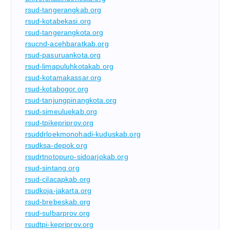
rsud-tangerangkab.org
rsud-kotabekasi.org
rsud-tangerangkota.org
rsucnd-acehbaratkab.org
rsud-pasuruankota.org
rsud-limapuluhkotakab.org
rsud-kotamakassar.org
rsud-kotabogor.org
rsud-tanjungpinangkota.org
rsud-simeuluekab.org
rsud-tpikepriprov.org
rsuddrloekmonohadi-kuduskab.org
rsudksa-depok.org
rsudrtnotopuro-sidoarjokab.org
rsud-sintang.org
rsud-cilacapkab.org
rsudkoja-jakarta.org
rsud-brebeskab.org
rsud-sulbarprov.org
rsudtpi-kepriprov.org